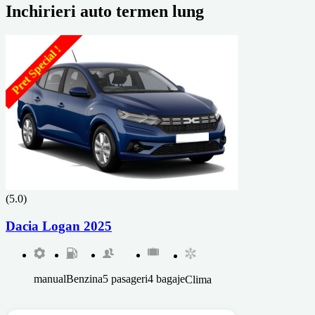
Inchirieri auto termen lung
Pret Special !
(5.0)
Dacia Logan 2025
manual
Benzina
5 pasageri
4 bagaje
Clima