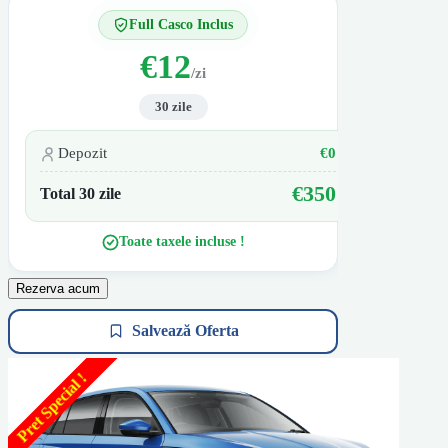
Full Casco Inclus
€12
/zi
30 zile
Depozit
€0
€350
Total 30 zile
Toate taxele incluse !
Rezerva acum
Salvează Oferta
Pret Special !