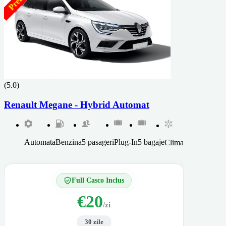
(5.0)
Renault Megane - Hybrid Automat
Automata
Benzina
5 pasageri
Plug-In
5 bagaje
Clima
Full Casco Inclus
€20
/zi
30 zile