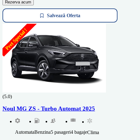
Rezerva acum
Salvează Oferta
Pret Special !
(5.0)
Noul MG ZS - Turbo Automat 2025
Automata
Benzina
5 pasageri
4 bagaje
Clima