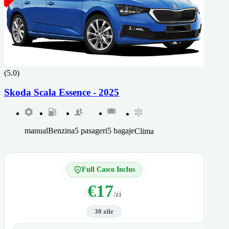
(5.0)
Skoda Scala Essence - 2025
manual
Benzina
5 pasageri
5 bagaje
Clima
Full Casco Inclus
€17
/zi
30 zile