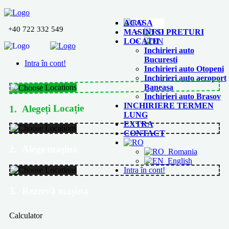
ACASA
+40 722 332 549
MASINI SI PRETURI
LOCATII
Inchirieri auto
Bucuresti
Intra în cont!
Inchirieri auto Otopeni
Inchirieri auto aeroport
Baneasa
Inchirieri auto Brasov
1. Alegeți Locație
INCHIRIERE TERMEN
LUNG
EXTRA
CONTACT
2. Alege mașina
Romania
English
Intra în cont!
3. Rezervă mașina
Calculator