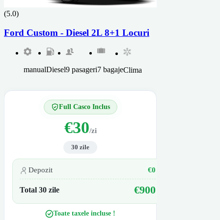
(5.0)
Ford Custom - Diesel 2L 8+1 Locuri
manual
Diesel
9 pasageri
7 bagaje
Clima
Full Casco Inclus
€30
/zi
30 zile
Depozit
€0
€900
Total 30 zile
Toate taxele incluse !