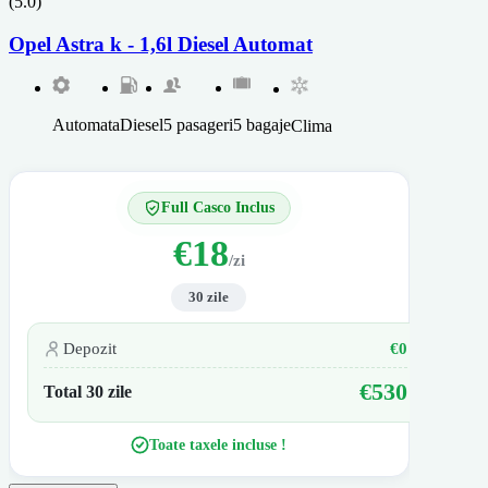
(5.0)
Opel Astra k - 1,6l Diesel Automat
Automata
Diesel
5 pasageri
5 bagaje
Clima
Full Casco Inclus
€18
/zi
30 zile
Depozit
€0
€530
Total 30 zile
Toate taxele incluse !