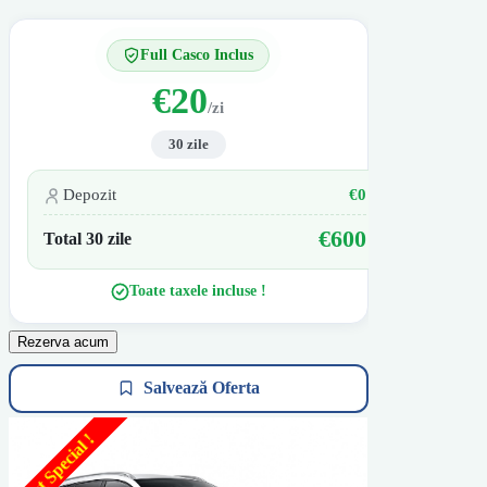
Full Casco Inclus
€20
/zi
30 zile
Depozit
€0
€600
Total 30 zile
Toate taxele incluse !
Rezerva acum
Salvează Oferta
Pret Special !