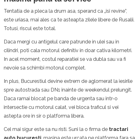
Tentatia de a pleca la drum asa, sperand ca „isi revine”,
este uriasa, mai ales ca te asteapta zilele libere de Rusalii.
Totusi, riscul este total.
Daca mergi cu antigelul care patrunde in ulei sau in
cilindri, poti cala motorul definitiv in doar cativa kilometri.
In acel moment, costul reparatiei se va dubla sau va fi
nevoie sa schimbi motorul complet.
In plus, Bucurestiul devine extrem de aglomerat la iesirile
spre autostrada sau DN1 inainte de weekendul prelungit.
Daca ramai blocat pe banda de urgenta sau intr-o
intersectie cu motorul calat, vei bloca traficul si vei
astepta ore in sir o platforma libera.
Cel mai sigur este sa nu risti. Suni la o firma de
tractari
auto bucuresti
, masina este urcata pe platforma fara sa