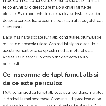
In loc de miros de aer curat de munte sau de briza marii,
te confrunti cu o defectiune majora chiar inainte de
plecare. Este momentul in care panica se instaleaza, dar
deciziile corecte luate acum iti pot salva atat bugetul, cat
si siguranta.
Daca masina ta scoate fum alb, continuarea drumului pe
roti este o greseala uriasa. Cea mai inteligenta solutie in
acest moment este sa opresti imediat motorul si sa
apelezi la un serviciu profesionist de
tractari auto
bucuresti
.
Ce inseamna de fapt fumul alb si
de ce este periculos
Multi soferi cred ca fumul alb este doar condens, mai ales
in diminetile mai racoroase. Condensul dispare insa dupa
cateva minute, pe masura ce motorul se incalzeste. Daca