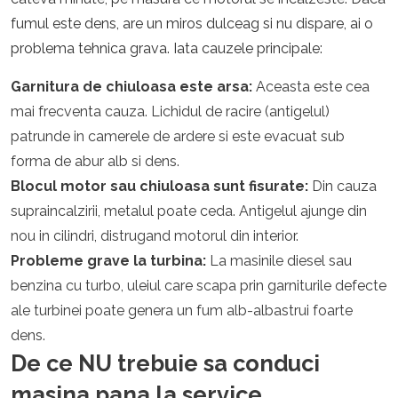
fumul este dens, are un miros dulceag si nu dispare, ai o
problema tehnica grava. Iata cauzele principale:
Garnitura de chiuloasa este arsa:
Aceasta este cea
mai frecventa cauza. Lichidul de racire (antigelul)
patrunde in camerele de ardere si este evacuat sub
forma de abur alb si dens.
Blocul motor sau chiuloasa sunt fisurate:
Din cauza
supraincalzirii, metalul poate ceda. Antigelul ajunge din
nou in cilindri, distrugand motorul din interior.
Probleme grave la turbina:
La masinile diesel sau
benzina cu turbo, uleiul care scapa prin garniturile defecte
ale turbinei poate genera un fum alb-albastrui foarte
dens.
De ce NU trebuie sa conduci
masina pana la service