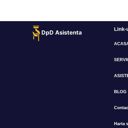
Link-u
DpD Asistenta
ACAS
SERVIC
ASIST
BLOG
Contac
Harta s