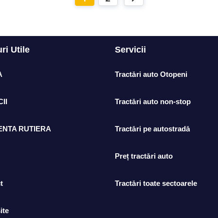
ri Utile
Servicii
A
Tractări auto Otopeni
II
Tractări auto non-stop
ENTA RUTIERA
Tractări pe autostradă
Preț tractări auto
t
Tractări toate sectoarele
ite