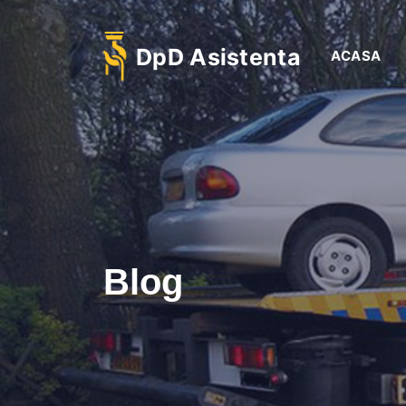
DpD Asistenta
ACASA
Blog